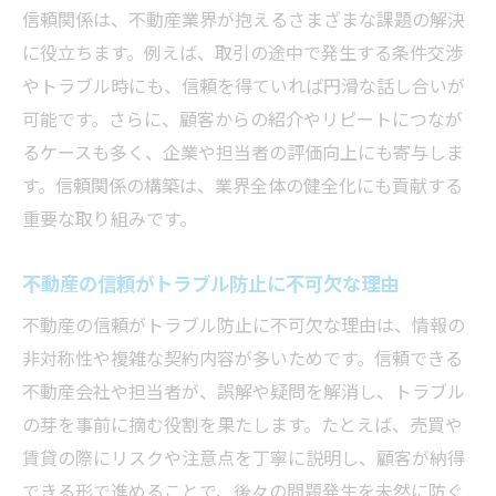
信頼関係は、不動産業界が抱えるさまざまな課題の解決
不動産業界で求められる信頼構築スキルと
に役立ちます。例えば、取引の途中で発生する条件交渉
は
やトラブル時にも、信頼を得ていれば円滑な話し合いが
不動産の仕事で重要な誠実な対応と説明力
可能です。さらに、顧客からの紹介やリピートにつなが
関係性を深める不動産営業のスキルアップ
るケースも多く、企業や担当者の評価向上にも寄与しま
法
す。信頼関係の構築は、業界全体の健全化にも貢献する
不動産業界の仕事内容を支える信頼形成力
重要な取り組みです。
不動産業界向いてる人が身につける力を解
説
不動産の信頼がトラブル防止に不可欠な理由
人脈が広がる不動産キャリアの始め方
不動産の信頼がトラブル防止に不可欠な理由は、情報の
不動産で人脈を広げるキャリア初期の行動
非対称性や複雑な契約内容が多いためです。信頼できる
不動産会社や担当者が、誤解や疑問を解消し、トラブル
不動産業界の仕事内容を知る人脈活用法と
の芽を事前に摘む役割を果たします。たとえば、売買や
は
賃貸の際にリスクや注意点を丁寧に説明し、顧客が納得
不動産キャリアで信頼される自己アピール
できる形で進めることで、後々の問題発生を未然に防ぐ