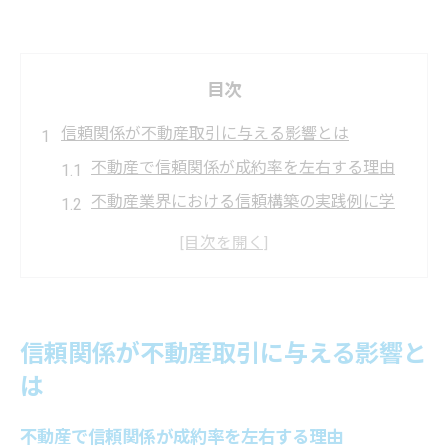
目次
信頼関係が不動産取引に与える影響とは
不動産で信頼関係が成約率を左右する理由
不動産業界における信頼構築の実践例に学
ぶ
不動産取引で信頼関係が安心感を生む仕組
み
信頼関係が不動産業界の課題解決につなが
信頼関係が不動産取引に与える影響と
る場面
は
不動産の信頼がトラブル防止に不可欠な理
由
不動産で信頼関係が成約率を左右する理由