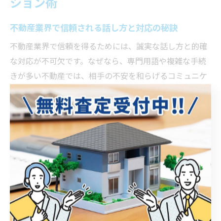
ション術
不動産業界で信頼される話し方と対応の秘訣
不動産業界で信頼を得るためには、誠実な話し方と的確
な対応が不可欠です。なぜなら、専門用語や複雑な手続
きが多い不動産では、相手の不安を和らげるコミュニケ
ーションが成約の鍵となるためです。例えば、専門用語
をやさしく説明し、質問には丁寧に答えることで、顧客
は安心感を持ちやすくなります。ポイントは、相手の立
場に立って分かりやすく話し、状況に応じて柔軟な対応
を心がけることです。
不動産の仕事で役立つ聞き上手な姿勢の大切さ
不動産業界で成果を上げるには、聞き上手な姿勢が重要
です。これは、顧客の本音や要望を正確に把握できるこ