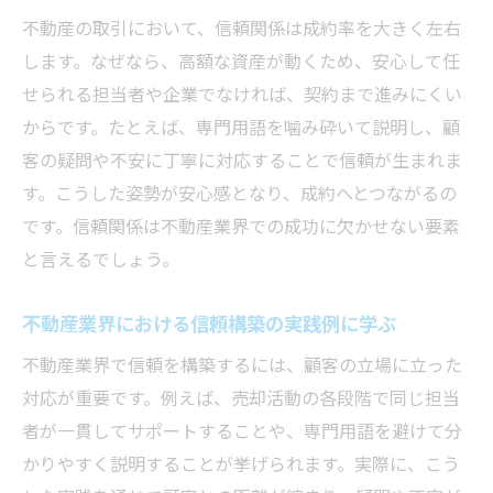
不動産業界で築くべき人脈の作り方ガイド
不動産の取引において、信頼関係は成約率を大きく左右
不動産で人脈作りが成功を導く基本ポイン
します。なぜなら、高額な資産が動くため、安心して任
ト
せられる担当者や企業でなければ、契約まで進みにくい
不動産業界で信頼できる人脈を築く方法の
からです。たとえば、専門用語を噛み砕いて説明し、顧
実践例
客の疑問や不安に丁寧に対応することで信頼が生まれま
人脈形成が不動産業界の仕事に与えるメリ
す。こうした姿勢が安心感となり、成約へとつながるの
ット
です。信頼関係は不動産業界での成功に欠かせない要素
不動産キャリアアップに役立つ人脈拡大の
と言えるでしょう。
コツ
不動産業界における信頼構築の実践例に学ぶ
不動産業界向いてる人の人脈作りの特徴と
は
不動産業界で信頼を構築するには、顧客の立場に立った
対応が重要です。例えば、売却活動の各段階で同じ担当
安心できる不動産選びに関係性が重要な理由
者が一貫してサポートすることや、専門用語を避けて分
不動産選びで信頼できる関係性が持つ意義
かりやすく説明することが挙げられます。実際に、こう
関係性が安心感を生む不動産の選び方とは