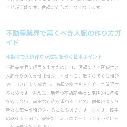
法
ことが可能です。信頼は安心の土台となります。
女性にも活躍できる不動産の人脈形成ポイ
ント
不動産業界分類を意識したネットワーキン
不動産業界で築くべき人脈の作り方ガ
グ術
イド
不動産で人脈作りが成功を導く基本ポイント
不動産業界で成果を出すためには、信頼できる関係性と
人脈作りが欠かせません。なぜなら、取引の多くは紹介
や口コミにより成立し、情報や案件も人を介して流通す
るためです。例えば、地元の不動産会社と定期的に連絡
を取り合い、誠実な対応を重ねることで、信頼が深まり
新たな案件を紹介されることもあります。まずは、相手
の話をよく聞き、誠実なコミュニケーションを心がける