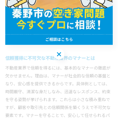
とで、最適な提案や信頼構築に直結するためです。例え
ば、売却や購入の希望条件、生活スタイルの変化など、
細かな点までヒアリングすることで、顧客に寄り添った
アドバイスが可能となります。聞き上手を意識し、相づ
ちや要約を交えながら相手の話を引き出すことが、結果
ご相談はこちら
的に関係性を深めます。
ご相談はこちら
信頼獲得に不可欠な不動産業界のマナーとは
不動産業界で信頼を得るには、基本的なマナーの徹底が
欠かせません。理由は、マナーが社会的な信頼の基盤と
なり、安心感を提供できるからです。具体例としては、
時間厳守、清潔な身だしなみ、迅速なレスポンス、約束
を守る姿勢が挙げられます。これらは小さな積み重ねで
すが、顧客や取引先との信頼関係を築くうえで不可欠な
要素です。マナーを守ることで、安心して任せられるパ