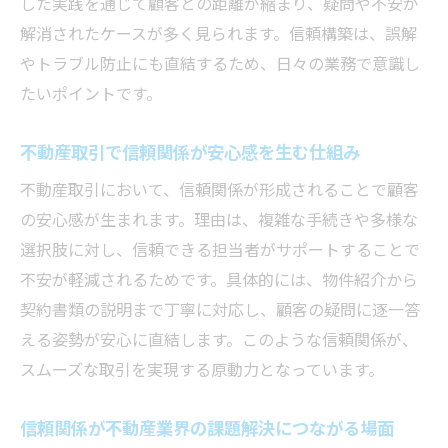
した実践を通じて顧客との距離が縮まり、疑問や不安が
不動産会社と良好な関係を築くコツを解説
解消されたケースが多く見られます。信頼構築は、誤解
不動産屋好かれる客が得られる安心の理由
やトラブル防止にも直結するため、日々の業務で意識し
失敗しない不動産選びに必要な関係性の力
たいポイントです。
業界で信頼を得るためのコミュニケーション術
不動産取引で信頼関係が安心感を生む仕組み
不動産業界で信頼される話し方と対応の秘
訣
不動産取引において、信頼関係が形成されることで顧客
不動産の仕事で役立つ聞き上手な姿勢の大
の安心感が生まれます。理由は、複雑な手続きや多様な
切さ
選択肢に対し、信頼できる担当者がサポートすることで
不安が軽減されるためです。具体的には、物件紹介から
信頼獲得に不可欠な不動産業界のマナーと
契約書類の説明まで丁寧に対応し、顧客の疑問に逐一答
は
える姿勢が安心に直結します。このような信頼関係が、
不動産で円滑な関係を築くコミュニケーシ
スムーズな取引を実現する原動力となっています。
ョン例
不動産業界のトラブル回避に役立つ対応術
信頼関係が不動産業界の課題解決につながる場面
不動産の仕事に必要な信頼構築スキルを解説