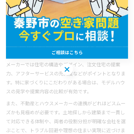
す。不動産会社は土地や建物の情報提供や取引の専門家
であり、ハウスメーカーは住宅の設計や建築プランの提
案に特化しています。この違いを理解することで、どち
らに相談すべきか明確になります。
不動産会社を選ぶ際は、土地の立地や資産価値、現地調
ご相談はこちら
査の丁寧さ、相談時の対応力が重要です。一方、ハウス
メーカーでは住宅の構造やデザイン、注文住宅の提案
ご相談はこちら
力、アフターサービスの充実度などがポイントとなりま
す。特に家づくりにこだわりがある場合は、モデルハウ
スの見学や提案内容の比較が有効です。
また、不動産とハウスメーカーの連携がどれほどスムー
ズかも見極めが必要です。土地探しから建築まで一貫し
て対応できる体制や、両者の役割分担が明確な会社を選
ぶことで、トラブル回避や理想の住まい実現に近づけま