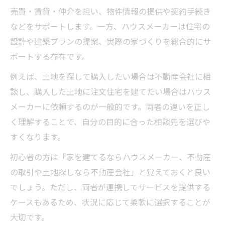
注文住宅づくりにおける不動産の役割とは
売買・賃貸・仲介を担い、物件情報の提供や契約手続き
不動産が注文住宅で果たす重要な役割
などをサポートします。一方、ハウスメーカーは住宅の
不動産を活用した理想の土地探しのポイン
設計や建築プランの提案、実際の家づくりを総合的にサ
ト
ポートする存在です。
注文住宅づくりで重視すべき不動産の専門
例えば、土地を探して購入したい場合は不動産会社に相
性
談し、購入した土地に注文住宅を建てたい場合はハウス
不動産から見る土地選びとハウスメーカー
メーカーに依頼するのが一般的です。両者の違いを正し
選択
く理解することで、自分の目的に合った相談先を選びや
注文住宅計画時に知るべき不動産の対応力
すくなります。
理想の住まい実現へ向けた選び方
初心者の方は「家を建てるならハウスメーカー、不動産
不動産とハウスメーカー選びで重視する視
の取引や土地探しなら不動産会社」と覚えておくと良い
点
でしょう。ただし、両者が連携してサービスを提供する
理想の住まいを叶える不動産選びのコツ
ケースもあるため、状況に応じて柔軟に選択することが
大切です。
ハウスメーカー選択で注目すべき不動産の