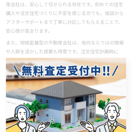
産会社は、安心して任せられる存在です。初めての住宅
購入や注文住宅づくりに不安を感じる方でも、相談から
アフターサポートまで丁寧に対応してもらえることで、
安心感が高まります。
また、地域密着型の不動産会社は、地元ならではの情報
や人脈を活かした提案も得意です。注文住宅計画時に
は、不動産会社の対応力や信頼性をしっかり見極めるこ
とが、後悔しない住まいづくりにつながります。
理想の住まい実現へ向けた選び方
不動産とハウスメーカー選びで重視する視点
不動産とハウスメーカーの選択において、最も重視すべ
き視点は「理想の住まいの実現に直結するかどうか」で