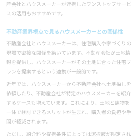
産会社とハウスメーカーが連携したワンストップサービ
コツ
スの活用もおすすめです。
やめた方がいいハウスメーカーを見抜く方
法
不動産業界視点で見るハウスメーカーとの関係性
不動産が勧めるハウスメーカー選びの判断
不動産会社とハウスメーカーは、住宅購入や家づくりの
基準
現場で密接な関係を築いています。不動産会社が土地情
ランキング情報を参考に不動産の意見を取
報を提供し、ハウスメーカーがその土地に合った住宅プ
り入れる
ランを提案するという連携が一般的です。
不動産との連携がハウスメーカー選びで役
近年では、ハウスメーカーから不動産会社へ土地探しを
立つ理由
依頼したり、不動産会社が特定のハウスメーカーを紹介
不動産会社との関係性を正しく理解しよう
するケースも増えています。これにより、土地と建物を
不動産会社とハウスメーカーの違いを正確
一体で検討できるメリットが生まれ、購入者の負担や手
に把握
間が軽減されます。
不動産会社の選び方と家づくりへの影響
ただし、紹介料や提携条件によっては選択肢が限定され