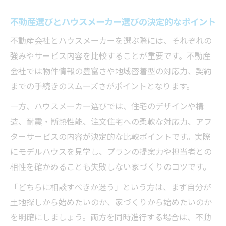
関与
不動産選びとハウスメーカー選びの決定的なポイント
自分に合う不動産とハウスメーカーの見極
不動産会社とハウスメーカーを選ぶ際には、それぞれの
め方
強みやサービス内容を比較することが重要です。不動産
住まい実現には不動産とハウスメーカーの
会社では物件情報の豊富さや地域密着型の対応力、契約
連携が重要
までの手続きのスムーズさがポイントとなります。
家づくりを始めるなら知っておきたい基礎知識
一方、ハウスメーカー選びでは、住宅のデザインや構
不動産の基礎知識から家づくりを始めよう
造、耐震・断熱性能、注文住宅への柔軟な対応力、アフ
家づくりで知っておくべき不動産の流れ
ターサービスの内容が決定的な比較ポイントです。実際
ハウスメーカー選びの前に押さえる不動産
にモデルハウスを見学し、プランの提案力や担当者との
知識
相性を確かめることも失敗しない家づくりのコツです。
不動産との関係を理解した家づくり準備法
「どちらに相談すべきか迷う」という方は、まず自分が
理想の家づくりに役立つ不動産の豆知識
土地探しから始めたいのか、家づくりから始めたいのか
ハウスメーカー選びで失敗しないための要点
を明確にしましょう。両方を同時進行する場合は、不動
不動産視点で考えるハウスメーカー選びの