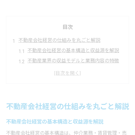
目次
不動産会社経営の仕組みを丸ごと解説
不動産会社経営の基本構造と収益源を解説
不動産業界の収益モデルと業務内容の特徴
不動産会社の経営で押さえるべき主要ポイ
ント
不動産会社経営に必要な資格や知識とは何
か
不動産会社経営の仕組みを丸ごと解説
個人で不動産会社経営する際の流れと注意
点
不動産会社経営の基本構造と収益源を解説
収益を高める不動産経営のコツとは
不動産会社経営の基本構造は、仲介業務・賃貸管理・売