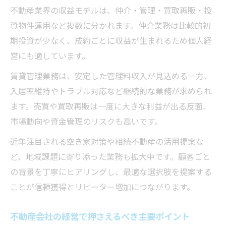
不動産業界の収益モデルは、仲介・管理・買取再販・投
経営目線で考える不動産業界の魅力
資物件運用など複数に分かれます。仲介業務は比較的初
不動産会社経営のやりがいと社会的意義と
期投資が少なく、成約ごとに収益が生まれるため個人経
は
営にも適しています。
不動産会社経営で感じるビジネスの面白さ
賃貸管理業務は、安定した管理料収入が見込める一方、
資産形成に強い不動産会社経営の魅力解説
入居率維持やトラブル対応など継続的な業務が求められ
不動産会社経営で地域に貢献できる理由
ます。売買や買取再販は一度に大きな利益が出る反面、
不動産会社経営が起業家に選ばれる背景
市場動向や資金管理のリスクも高いです。
リスクとリターンで見る不動産経営成功法
近年注目される空き家対策や相続不動産の活用提案な
不動産会社経営のリスク管理と回避策の重
ど、地域課題に寄り添った業務も拡大中です。顧客ごと
要性
の背景を丁寧にヒアリングし、最適な選択肢を提案する
不動産会社経営で失敗しないためのポイン
ことが信頼獲得とリピーター増加につながります。
ト
不動産会社経営のリターンを最大化する方
不動産会社の経営で押さえるべき主要ポイント