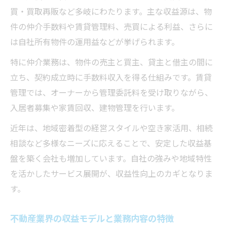
不動産会社で年収を伸ばす経営手法の要点
買・買取再販など多岐にわたります。主な収益源は、物
不動産会社経営で高収益を実現するコツと
件の仲介手数料や賃貸管理料、売買による利益、さらに
は
は自社所有物件の運用益などが挙げられます。
収益性を重視した不動産業務選択の考え方
特に仲介業務は、物件の売主と買主、貸主と借主の間に
不動産会社の差別化による集客アップ戦略
立ち、契約成立時に手数料収入を得る仕組みです。賃貸
不動産会社経営で安定収益を確保する秘訣
管理では、オーナーから管理委託料を受け取りながら、
入居者募集や家賃回収、建物管理を行います。
未経験から不動産起業は本当に可能か
未経験から不動産会社経営を始める準備と
近年は、地域密着型の経営スタイルや空き家活用、相続
は
相談など多様なニーズに応えることで、安定した収益基
未経験者が不動産会社を起業する際の課題
盤を築く会社も増加しています。自社の強みや地域特性
を活かしたサービス展開が、収益性向上のカギとなりま
不動産会社起業の成功率と必要なスキル解
す。
説
不動産会社一人起業のリアルな現実を知る
不動産業界の収益モデルと業務内容の特徴
未経験でも不動産会社経営が可能な理由