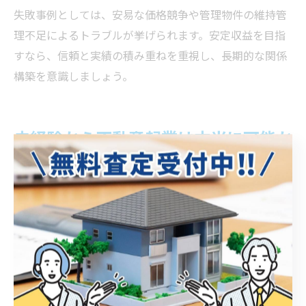
失敗事例としては、安易な価格競争や管理物件の維持管
理不足によるトラブルが挙げられます。安定収益を目指
すなら、信頼と実績の積み重ねを重視し、長期的な関係
構築を意識しましょう。
未経験から不動産起業は本当に可能か
未経験から不動産会社経営を始める準備とは
未経験から不動産会社経営を始めるためには、まず必要
な資格や免許の取得が不可欠です。宅地建物取引士の資
格は必須であり、会社設立や事務所の設置など、法的な
手続きを正確に進めることが求められます。これらの準
備を怠ると、そもそも不動産業務を開始できないため、
計画的に進めることが重要です。