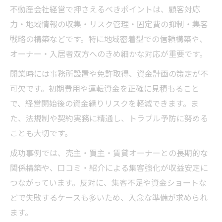
法
不動産会社経営で押さえるべきポイントは、顧客対応
不動産会社経営で直面する課題とその対策
力・地域情報の収集・リスク管理・固定費の抑制・集客
リスクと収益性で比較する不動産業務選択
戦略の構築などです。特に地域密着型での信頼構築や、
術
オーナー・入居者双方へのきめ細かな対応が重要です。
固定費を抑えて安定収益を生む方法
開業時には事務所設置や免許取得、資金計画の策定が不
不動産会社経営で固定費削減する実践ノウ
可欠です。初期費用や運転資金を正確に見積もること
ハウ
で、経営開始後の資金繰りリスクを軽減できます。ま
不動産会社経営のコスト最適化と収益力強
た、法規制や契約実務に精通し、トラブル予防に努める
化
ことも大切です。
不動産会社経営の効率化で利益率を上げる
成功事例では、売主・買主・賃貸オーナーとの長期的な
方法
関係構築や、口コミ・紹介による集客強化が収益安定に
固定費を抑えた不動産会社経営の実例紹介
つながっています。反対に、集客不足や資金ショートな
どで失敗するケースも多いため、入念な準備が求められ
不動産会社経営で安定収益を生む仕組み作
ます。
り