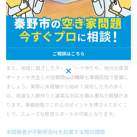
さらに、開業資金の確保も大きな課題となります。事務
所賃貸費用や広告宣伝費、業務用システムの導入費用な
ど、初期コストを具体的に見積もることが経営安定の第
一歩です。コスト削減のためには、最初は小規模な事務
所や自宅開業を検討するなど、柔軟な選択肢を持つこと
ご相談はこちら
も大切です。
また、地域に根ざしたネットワーク作りや、地元の賃貸
ご相談はこちら
オーナーや売主との信頼関係の構築も準備段階で意識し
ましょう。実際に未経験から始めて成功した方の多く
は、地道な人脈作りと誠実な対応を積み重ねた経験があ
ります。準備段階でこれらのポイントを押さえておくこ
とで、スムーズな経営スタートが可能となります。
未経験者が不動産会社を起業する際の課題