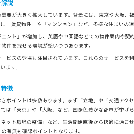
を解説
安心して相談できる多言語不動産エージェント
の需要が大きく拡大しています。背景には、東京や大阪、
不動産契約書の翻訳やサポート方法を紹介
特に「賃貸物件」や「マンション」など、多様な住まいの選
多言語サービスで契約トラブルを未然に防ぐ
ジェント」が増加し、英語や中国語などでの物件案内や契
外国人の日本生活をサポートする住環境
て物件を探せる環境が整いつつあります。
不動産選びで快適な日本生活を実現するコツ
サービスの登場も注目されています。これらのサービスを
外国人に優しい住環境の不動産賃貸とは
ています。
生活サポートサービス付き不動産の魅力
コミュニケーション重視の不動産物件が人気
と特徴
生活利便性を高める不動産設備のポイント
べきポイントは多数あります。まず「立地」や「交通アク
賃貸契約がスムーズになる不動産の工夫
しては「東京」や「大阪」など、国際色豊かな都市が挙げら
不動産賃貸契約を簡単にする最新の工夫
ーネット環境の整備」など、生活開始直後から快適に過ご
外国人向け不動産で保証人不要の選択肢
」の有無も確認ポイントとなります。
書類準備を効率化する不動産サポート術