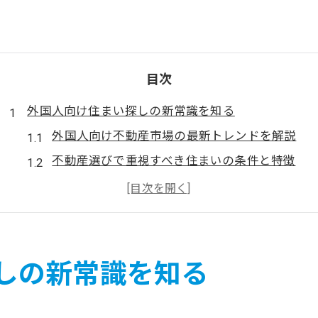
目次
外国人向け住まい探しの新常識を知る
外国人向け不動産市場の最新トレンドを解説
不動産選びで重視すべき住まいの条件と特徴
外国人に人気の不動産賃貸サービスの種類
多様化する外国人向け不動産会社の選び方
不動産情報サイト活用で住まい探しを効率化
不動産で安心契約へ導く多言語サポート
しの新常識を知る
不動産契約時に役立つ多言語サポートの実例
外国人に寄り添う不動産会社の多言語対応力