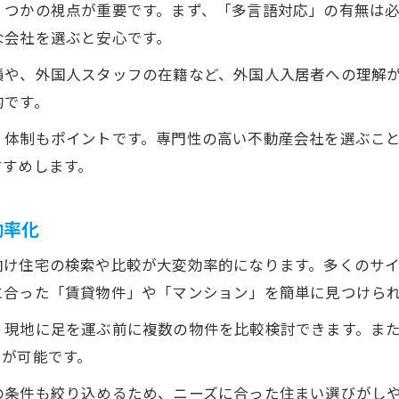
多言語対応が可能な不動産仲介サービス活用
くつかの視点が重要です。まず、「多言語対応」の有無は
安心のための不動産エージェントチェック法
な会社を選ぶと安心です。
績や、外国人スタッフの在籍など、外国人入居者への理解
的です。
」体制もポイントです。専門性の高い不動産会社を選ぶこ
すすめします。
効率化
向け住宅の検索や比較が大変効率的になります。多くのサ
に合った「賃貸物件」や「マンション」を簡単に見つけら
、現地に足を運ぶ前に複数の物件を比較検討できます。ま
ンが可能です。
の条件も絞り込めるため、ニーズに合った住まい選びがし