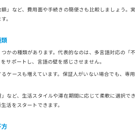
オンライン対応の不動産賃貸サービス活用
金額」など、費用面や手続きの簡便さも比較しましょう。
ます。
外国人専用不動産サイト利用のメリット
失敗しない外国人向け住宅選びのポイント
種類
不動産選びで重視したい安全性と立地条件
外国人向け賃貸物件のチェックポイント
くつかの種類があります。代表的なのは、多言語対応の「
きをサポートし、言語の壁を感じさせません。
不動産会社選びでトラブルを防ぐコツ
生活スタイルに合う不動産を見極める方法
するケースも増えています。保証人がいない場合でも、専
ご相談はこちら
ご相談はこちら
外国人向け不動産賃貸の注意点を徹底解説
不動産エージェント活用で契約トラブル回避
貸」など、生活スタイルや滞在期間に応じて柔軟に選択で
不動産エージェント選びで重視すべき基準
新生活をスタートできます。
外国人向け不動産エージェントの役割とは
契約時のトラブルを防ぐエージェントの対応
び方