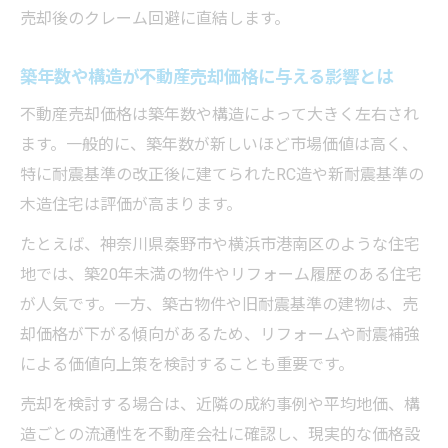
は
売却後のクレーム回避に直結します。
不動産売却で築年数によるトラブルを回避
築年数や構造が不動産売却価格に与える影響とは
する
構造ごとに異なる不動産売却の仲介対応例
不動産売却価格は築年数や構造によって大きく左右され
ます。一般的に、築年数が新しいほど市場価値は高く、
不動産売却時の構造別修繕履歴の重要性
特に耐震基準の改正後に建てられたRC造や新耐震基準の
三大タブーを避けた安心の不動産売却術
木造住宅は評価が高まります。
不動産売却で囲い込みを避けるための実践
ポイント
たとえば、神奈川県秦野市や横浜市港南区のような住宅
地では、築20年未満の物件やリフォーム履歴のある住宅
誇大広告に惑わされない不動産売却の見分
が人気です。一方、築古物件や旧耐震基準の建物は、売
け方
却価格が下がる傾向があるため、リフォームや耐震補強
媒介契約違反に注意した不動産売却の進め
による価値向上策を検討することも重要です。
方
売却を検討する場合は、近隣の成約事例や平均地価、構
三大タブー回避で安心できる不動産売却の
造ごとの流通性を不動産会社に確認し、現実的な価格設
基礎