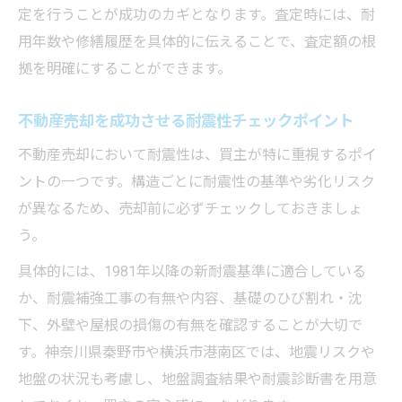
定を行うことが成功のカギとなります。査定時には、耐
不動産売却トラブルを未然に防ぐ情報収集
用年数や修繕履歴を具体的に伝えることで、査定額の根
術
拠を明確にすることができます。
地域特性に合わせた売却戦略の立て方
不動産売却で地域特性を活かす戦略の考え
不動産売却を成功させる耐震性チェックポイント
方
不動産売却において耐震性は、買主が特に重視するポイ
市場動向をふまえた不動産売却時の価格設
ントの一つです。構造ごとに耐震性の基準や劣化リスク
定
が異なるため、売却前に必ずチェックしておきましょ
エリアごとに異なる不動産売却の需要分析
う。
法
具体的には、1981年以降の新耐震基準に適合している
不動産売却で住みやすさや治安もアピール
か、耐震補強工事の有無や内容、基礎のひび割れ・沈
する
下、外壁や屋根の損傷の有無を確認することが大切で
家族層向けに有利な不動産売却の提案ポイ
す。神奈川県秦野市や横浜市港南区では、地震リスクや
ント
地盤の状況も考慮し、地盤調査結果や耐震診断書を用意
納得できる不動産売却の決め手を解説