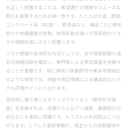
不動産売却で秦野市や港南区の特性を活か
を正しく把握することは、希望通りの価格やスムーズな
す方法
取引を実現するための第一歩です。たとえば木造、鉄筋
地域特性を踏まえた不動産売却の最適なタ
コンクリート造（RC造）、鉄骨造など、構造ごとに経年
イミング
劣化や修繕履歴の有無、耐用年数の違いが売却時のリス
不動産売却における秦野市の地価動向を知
クや価格形成に大きく影響します。
るメリット
リスク把握の具体的な方法としては、まず建築図面や過
港南区で不動産売却時に注目すべきポイン
去の修繕記録を確認し、専門家による現況調査を依頼す
トとは
ることが重要です。特に神奈川県秦野市や横浜市港南区
不動産売却で行政のサポート制度を活用す
のような地域では、地盤や周辺環境による構造的なリス
るコツ
クも評価ポイントとなります。
構造による違いが招く売却時の注意点
売却前に第三者によるインスペクション（建物状況調
不動産売却時に構造別の資産価値を正しく
査）を実施すれば、雨漏りやシロアリ被害、基礎部分の
評価
劣化などを事前に把握でき、トラブルの未然防止につな
売却時に問われる構造ごとの法的注意点と
がります。こうした事前準備が、買主からの信頼獲得や