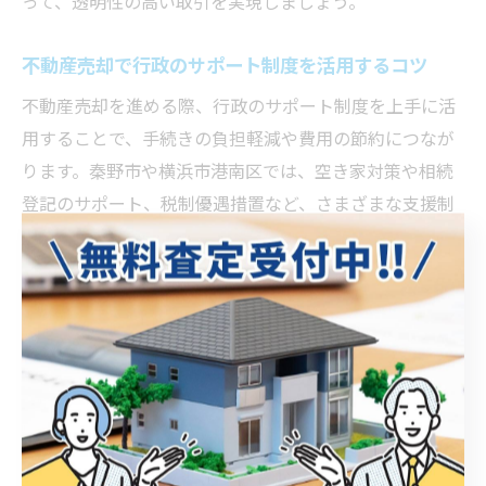
って、透明性の高い取引を実現しましょう。
不動産売却で行政のサポート制度を活用するコツ
不動産売却を進める際、行政のサポート制度を上手に活
用することで、手続きの負担軽減や費用の節約につなが
ります。秦野市や横浜市港南区では、空き家対策や相続
登記のサポート、税制優遇措置など、さまざまな支援制
度が用意されています。
具体的には、空き家バンクや無料相談窓口の利用、固定
資産税の減免措置などが挙げられます。過去には、行政
の専門相談員によるアドバイスを受けて、相続物件の売
却手続きをスムーズに進められた事例もあります。ま
た、各種補助金や助成金の活用により、リフォームや解
体費用の一部を補填できる場合もあります。