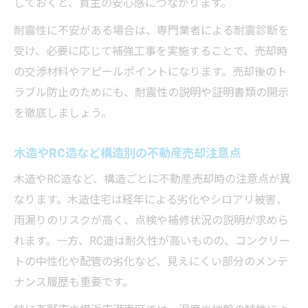
しておくと、買主の安心感につながります。
不動産売却で納得価格を実現する交渉テク
耐震性に不安がある場合は、専門業者による耐震診断を
ニック
受け、必要に応じて補強工事を実施することで、売却時
売主も買主も安心の不動産売却手続きの流
の交渉材料やアピールポイントになります。売却後のト
れ
ラブル防止のためにも、耐震性の説明や証明書類の開示
不動産売却時に失敗しない業者選びのポイ
を徹底しましょう。
ント
不動産売却の成功事例から学ぶ納得のヒン
木造やRC造など構造別の不動産売却注意点
ト
木造やRC造など、構造ごとに不動産売却時の注意点が異
売却後のトラブルを防ぐための重要チェッ
なります。木造住宅は経年による劣化やシロアリ被害、
ク項目
雨漏りのリスクが高く、点検や補修状況の説明が求めら
れます。一方、RC造は耐久性が高いものの、コンクリー
トの中性化や配管の劣化など、見えにくい部分のメンテ
ナンス履歴も重要です。