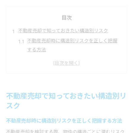
目次
不動産売却で知っておきたい構造別リスク
不動産売却時に構造別リスクを正しく把握
する方法
築年数や構造が不動産売却価格に与える影
響とは
不動産売却を成功させる耐震性チェックポ
イント
不動産売却で知っておきたい構造別リ
木造やRC造など構造別の不動産売却注意点
スク
不動産売却で雨漏りや傾きリスクを見抜く
コツ
不動産売却時に構造別リスクを正しく把握する方法
秦野市や港南区における不動産売却の要点
不動産売却を検討する際、物件の構造ごとに潜むリスク