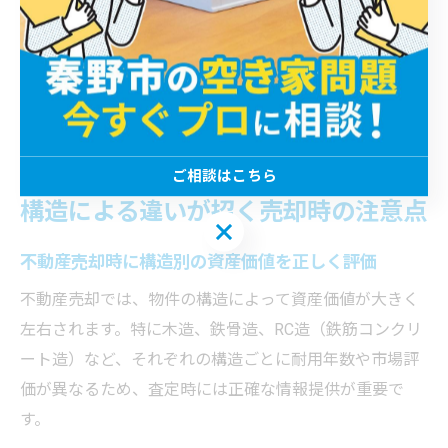
制度の内容や申請方法は年度ごとに変更されることが多
いため、売却前に市役所や区役所の公式サイトを確認
し、最新情報を入手することが重要です。行政の支援を
積極的に取り入れることで、安心・確実な不動産売却が
実現できます。
ご相談はこちら
構造による違いが招く売却時の注意点
ご相談はこちら
不動産売却時に構造別の資産価値を正しく評価
不動産売却では、物件の構造によって資産価値が大きく
左右されます。特に木造、鉄骨造、RC造（鉄筋コンクリ
ート造）など、それぞれの構造ごとに耐用年数や市場評
価が異なるため、査定時には正確な情報提供が重要で
す。