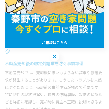
る確認、事前相談の徹底が挙げられます。リスクを感じ
た時には「不動産売却トラブル相談」窓口の活用も検討
し、不安解消に努めましょう。
事前対策で避ける不動産売却後のリス
ご相談はこちら
ク
ご相談はこちら
不動産売却後の想定外請求を防ぐ事前準備
不動産売却では、売却後に思いもよらない請求や修繕要
求が発生することがあります。こうしたトラブルを未然
に防ぐためには、売却前の事前準備が極めて重要です。
特に物件の現状把握や、過去の修繕履歴、設備の状態な
どを詳細に確認し、売却時に買主へ正確に説明できるよ