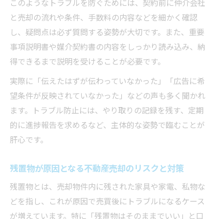
このようなトラブルを防ぐためには、契約前に仲介会社
契約時に知っておくべき不動産売却用語集
と売却の流れや条件、手数料の内容などを細かく確認
業界タブーとなる用語や表現の見極め方
し、疑問点は必ず質問する姿勢が大切です。また、重要
売却交渉で役立つ不動産売却の専門用語知
事項説明書や媒介契約書の内容をしっかり読み込み、納
識
得できるまで説明を受けることが必要です。
交渉時に役立つ不動産売却の心得
実際に「伝えたはずが伝わっていなかった」「広告に希
不動産売却交渉で避けたい売主のNG行動
望条件が反映されていなかった」などの声も多く聞かれ
円滑な不動産売却のための誠実な対応ポイ
ます。トラブル防止には、やり取りの記録を残す、定期
ント
的に進捗報告を求めるなど、主体的な姿勢で臨むことが
仲介会社と信頼関係を築く交渉術の基本
肝心です。
不動産売却時に相手の本音を引き出すコツ
残置物が原因となる不動産売却のリスクと対策
値引き交渉を有利に進めるための準備方法
トラブル回避へ導く売却実務の真実
残置物とは、売却物件内に残された家具や家電、私物な
どを指し、これが原因で売買後にトラブルになるケース
不動産売却時に実務で役立つ確認事項一覧
が増えています。特に「残置物はそのままでいい」と口
契約書と重要事項説明書の見落としやすい