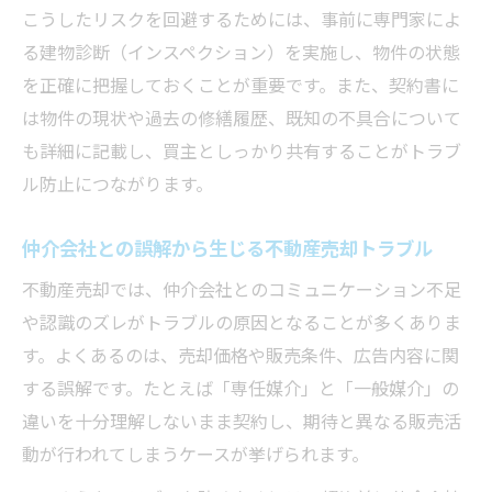
事前対策で避ける不動産売却後のリスク
こうしたリスクを回避するためには、事前に専門家によ
不動産売却後の想定外請求を防ぐ事前準備
る建物診断（インスペクション）を実施し、物件の状態
契約不適合責任対応のための不動産売却対
を正確に把握しておくことが重要です。また、契約書に
策
は物件の現状や過去の修繕履歴、既知の不具合について
トラブル回避に役立つ売却時の相談先の選
も詳細に記載し、買主としっかり共有することがトラブ
び方
ル防止につながります。
残置物トラブルを避ける不動産売却の工夫
仲介会社との誤解から生じる不動産売却トラブル
不動産売却後に備える必要な書類と証拠の
不動産売却では、仲介会社とのコミュニケーション不足
保全
や認識のズレがトラブルの原因となることが多くありま
理解しておきたい不動産業界の独自用語
す。よくあるのは、売却価格や販売条件、広告内容に関
不動産売却の現場で使われる業界スラング
する誤解です。たとえば「専任媒介」と「一般媒介」の
解説
違いを十分理解しないまま契約し、期待と異なる販売活
「シコる」など独自用語がもたらす誤解と
動が行われてしまうケースが挙げられます。
注意点