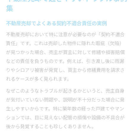
共有名義の不動産売却で起こる典型的なト
集
ラブル
成年後見人が関与する不動産売却時の注意
不動産売却でよくある契約不適合責任の実例
点
不動産売却において特に注意が必要なのが「契約不適合
売主視点で見る不動産売却の注意点
責任」です。これは売却した物件に隠れた瑕疵（欠陥）
売主が知っておきたい不動産売却時の告知
が見つかった場合、売主が買主に対して修繕や損害賠償
義務
などの責任を負うものです。例えば、引き渡し後に雨漏
トラブル防止のための不動産売却書類確認
りやシロアリ被害が発覚し、買主から修繕費用を請求さ
ポイント
れるケースが多く見られます。
不動産売却で避けたい売主側の落とし穴と
なぜこのようなトラブルが起きるかというと、売主自身
は
が気付いていない問題や、説明が不十分だった場合に発
売主が押さえるべき仲介会社との交渉のコ
生しやすいからです。特に築年数の経った戸建てやマン
ツ
ションでは、目に見えない配管の損傷や設備の不具合が
不動産売却でトラブルになりやすい行動例
後から発覚することも珍しくありません。