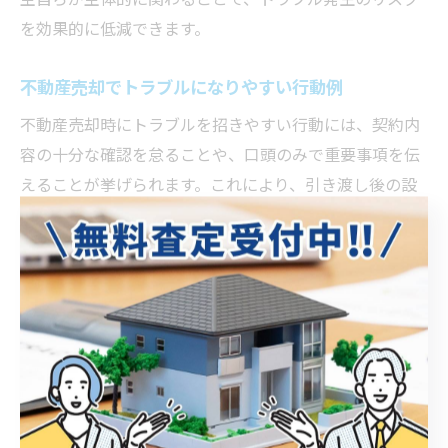
を効果的に低減できます。
不動産売却でトラブルになりやすい行動例
不動産売却時にトラブルを招きやすい行動には、契約内
容の十分な確認を怠ることや、口頭のみで重要事項を伝
えることが挙げられます。これにより、引き渡し後の設
備不良や残置物処理を巡る争いが発生しやすくなりま
す。
また、売却理由や物件の状態について事実と異なる説明
を行った場合、後に契約不適合責任を問われる恐れがあ
ります。特に、共有名義や成年後見人が関与する場合
は、当事者全員の合意取得や法的手続きの漏れに注意が
必要です。
成功事例としては、書類のダブルチェックや第三者によ