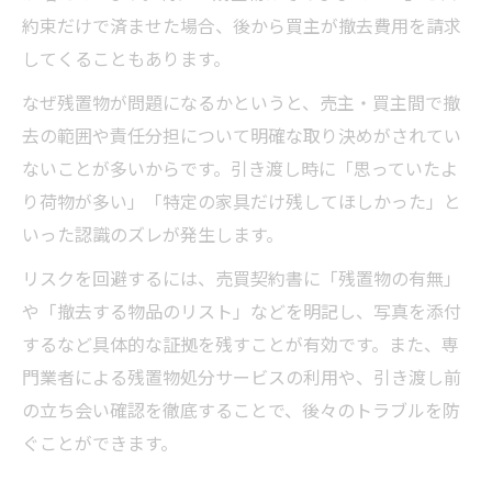
約束だけで済ませた場合、後から買主が撤去費用を請求
点
してくることもあります。
不動産売却後の相談窓口と対処フローを解
説
なぜ残置物が問題になるかというと、売主・買主間で撤
去の範囲や責任分担について明確な取り決めがされてい
トラブル発生時の実践的な初動対応とは
ないことが多いからです。引き渡し時に「思っていたよ
売却実務で押さえたい証拠保全の重要性
り荷物が多い」「特定の家具だけ残してほしかった」と
いった認識のズレが発生します。
リスクを回避するには、売買契約書に「残置物の有無」
や「撤去する物品のリスト」などを明記し、写真を添付
するなど具体的な証拠を残すことが有効です。また、専
門業者による残置物処分サービスの利用や、引き渡し前
の立ち会い確認を徹底することで、後々のトラブルを防
ぐことができます。